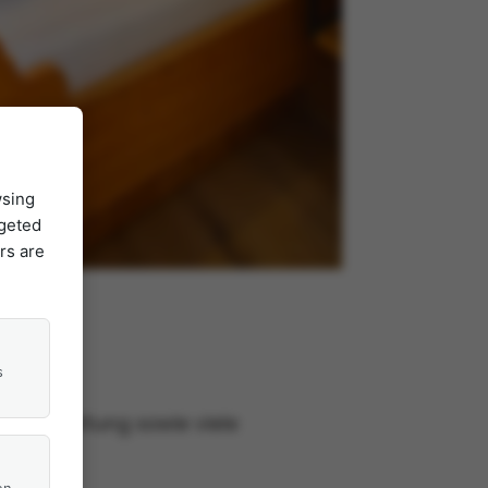
wsing
rgeted
rs are
s
 Ausstattung sowie viele