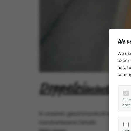
We va
We use
experi
ads, t
comin
Doppelzimmer mit
Esse
ordn
In unseren geschmackvoll eingerich
handverlesene Details.
Mehr lesen