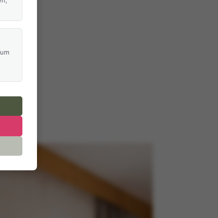
en,
 um