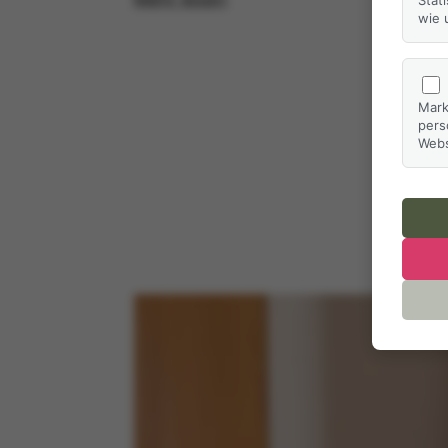
Stat
wie 
Mark
pers
Webs