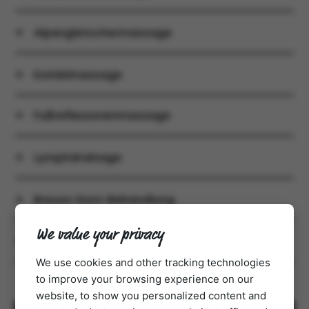
Alpengletschermassage
Kombimassage
Fußreflexzonenmassage
Lymphdrainage
Breuss-Dorn-Behandlung
We value your privacy
Akupressur Meridianmassage
We use cookies and other tracking technologies
to improve your browsing experience on our
website, to show you personalized content and