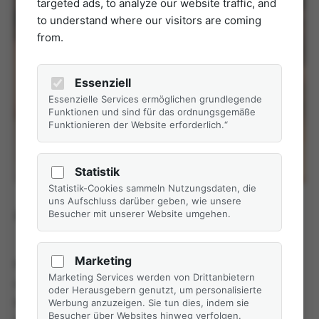
targeted ads, to analyze our website traffic, and
to understand where our visitors are coming
from.
Essenziell
Essenzielle Services ermöglichen grundlegende
Funktionen und sind für das ordnungsgemäße
Funktionieren der Website erforderlich.“
Statistik
Statistik-Cookies sammeln Nutzungsdaten, die
uns Aufschluss darüber geben, wie unsere
Gönnen Sie sich eine erholsame Auszeit!
Besucher mit unserer Website umgehen.
Marketing
Nehmen Sie sich in Ihrem Urlaub bewusst Zeit für sich
Marketing Services werden von Drittanbietern
und gönnen Sie sich eine unserer wohltuenden
oder Herausgebern genutzt, um personalisierte
Massagen. Gerne beraten wir Sie an unserer
Werbung anzuzeigen. Sie tun dies, indem sie
Besucher über Websites hinweg verfolgen.