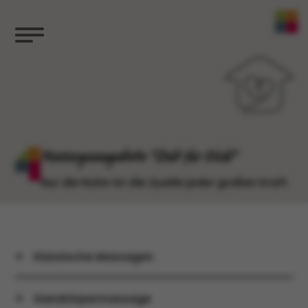
Massageangebote "Zeit für Dich"
Nur die Ruhe ist die Quelle jeder großen Kraft
Klassische Massagen
Ganzkörpermassage