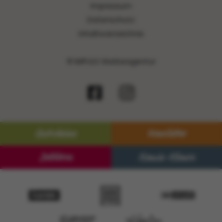
Impressum
Datenschutz
Inhaltsverzeichnis
© IMPULS Werbeagentur
Gutscheine
Newsletter
Jobbörse
Kamin-Klause