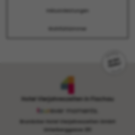
Inklusivleistungen
Wohlfühlzimmer
Hotel Vierjahreszeiten in Flachau
Brunäcker Hotel Vierjahreszeiten GmbH
Unterberggasse 251