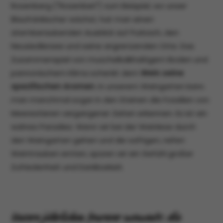
Rosenberg ("Rosenberi") zum Beispiel, wo unser
Blaufränkischer wächst, hat man einen
atemberaubenden Ausblick auf Purbach, den
Neusiedlersee und seine angrenzenden Orte. Das
Zusammenspiel von muschelkalkhaltigem Boden und
pannonischem Klima schenkt dem
Wein seine
spezifischen Aromen
. In unserem Weingarten kann
man manchmal sogar in den Steinen die Fossilien von
Meerestieren vergangener Zeiten erkennen. Es ist ein
wahres Paradies. Wenn wir bei der Weinlese durch
den Weingarten gehen und die saftigen, reifen
Weintrauben ernten, spüren wir ein Gefühl großer
Zufriedenheit und Dankbarkeit.
Unsere jährlichen fourever moments: die