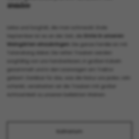
Weinlese
Liebe und Sorgfalt, die man schmeckt: Ende
September ist es an der Zeit, die
Ernte in unseren
Weingärten einzubringen
. Die ganze Familie ist mit
Tatendrang dabei. Die reifen Trauben werden
sorgfältig von uns handverlesen, in großen Kübeln
gesammelt und in den Lesewagen am Traktor
geleert. Dankbar für das, was die Natur uns jedes Jahr
schenkt, verarbeiten wir die Trauben mit großer
Achtsamkeit zu unseren beliebten Weinen.
Kulinarium