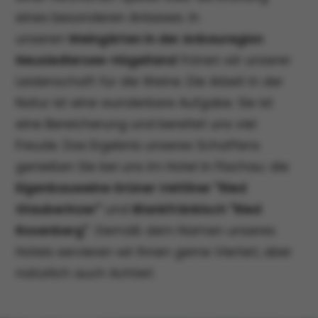
eines besonderen Anlasses. In
unseren
Weingärten in der Anbauregion
Neusiedlersee-Hügelland
frönen wir unserer
Leidenschaft für die Weine. Die Arbeit in der
Natur ist eine wunderbare Aufgabe. Sie ist
eine Bereicherung und bereitet uns viel
Freude. Das Ergebnis unseres Schaffens
genießen Sie bei uns im Hotel in Flachau: die
Eigenbauweine Grüner Veltliner "Ried
Glauberinzer"
und
Blankfränkisch "Ried
Rosenberg"
. Gemäß dem Namen unseres
Hotels servieren wir Ihnen gerne Vierterl, aber
natürlich auch Achterl.