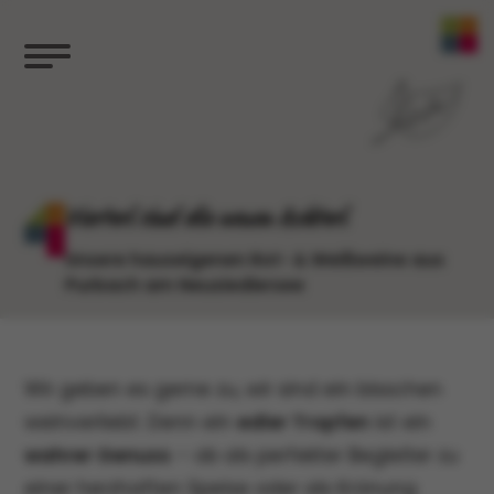
Vierterl sind die neuen Achterl
Unsere hauseigenen Rot- & Weißweine aus
Purbach am Neusiedlersee
Wir geben es gerne zu, wir sind ein bisschen
weinverliebt. Denn ein
edler Tropfen
ist ein
wahrer Genuss
– ob als perfekter Begleiter zu
einer herzhaften Speise oder als Krönung