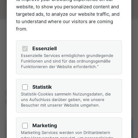
Würzig in der Nase
website, to show you personalized content and
targeted ads, to analyze our website traffic, and
to understand where our visitors are coming
from.
Der beste Wein ist der,
den wir mit unseren
Liebsten
trinken.
Essenziell
Essenzielle Services ermöglichen grundlegende
Unbekannt
Funktionen und sind für das ordnungsgemäße
Funktionieren der Website erforderlich.“
Statistik
Eigenbauweine aus der Region Neusiedlersee-
Statistik-Cookies sammeln Nutzungsdaten, die
Hügelland
uns Aufschluss darüber geben, wie unsere
Besucher mit unserer Website umgehen.
Marketing
Marketing Services werden von Drittanbietern
oder Herausgebern genutzt, um personalisierte