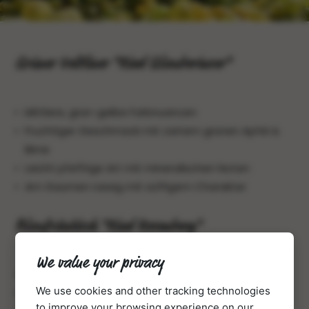
Grüner Veltliner "Ried Glauberinzer"
Mittlere, grün-gelbe Farbnuancen
Fruchtiger Geschmack mit zartem grünen Apfel &
Birne
Leicht pfeffrige Art mit mineralischen Noten
Am Gaumen rassig mit süffigem Charakter
Blaufränkisch "Ried Rosenberg"
We value your privacy
Sattes Dunkelrot mit violettem Schimmer
We use cookies and other tracking technologies
Charaktervolle Frucht mit eleganter Kraft
to improve your browsing experience on our