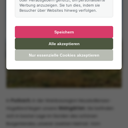
Werbung anzuzeigen. Sie tun dies, indem sie
Besucher über Websites hinweg verfolgen.
Speichern
Alle akzeptieren
Nur essenzielle Cookies akzeptieren
In
Purbach
, in der Weinbauregion Neusiedlersee-
Hügelland liegen unsere
Weingärten
. Sie befinden
sich in bester Lage im Norden des schönen
Burgenlandes, unserer zweiten Heimat. Vom