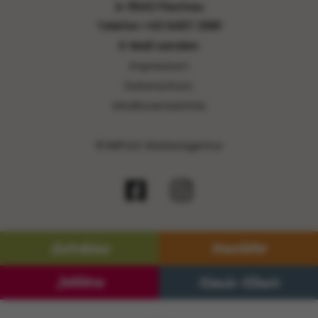
A-5542 Flachau
Telefon
+43 6457 2981
E-Mail senden
Impressum
Datenschutz
Inhaltsverzeichnis
© IMPULS Werbeagentur
Gutscheine
Newsletter
Jobbörse
Kamin-Klause