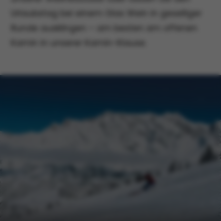
Urlaubstag bei einem Glas Wein in geselliger
Runde ausklingen – am besten am offenen
Kamin in unserer Kamin-Klause.