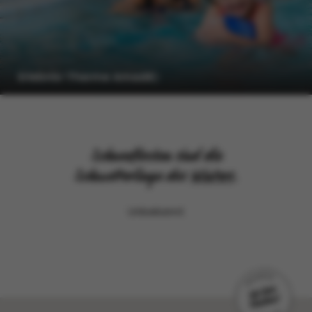
Erlebnis-Therme Amadé
Schneeflocken sind die
Schmetterlinge des
Winters
.
Unbekannt