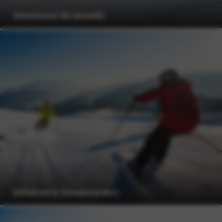
Skiverbund Ski amadé
Skifahren & Snowboarden