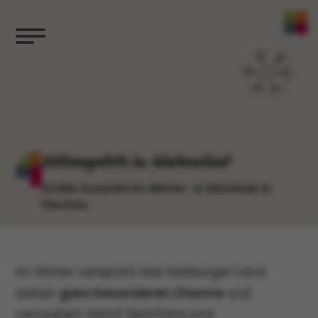
Aktivangebote im Winterurlaub
Große Auswahl im Winter- & Skiurlaub in
Flachau
Im Winter versprüht das Salzburger Land
seinen
ganz besonderen Charme
und
verzaubert damit Sportfans und