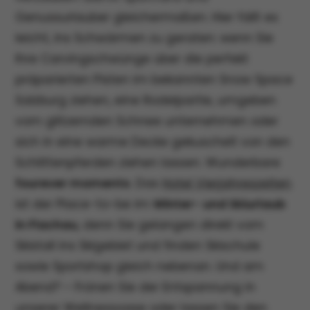
Genussurlauber gleichermaßen. Hier fällt es
leicht, ins Schwärmen zu geraten: wenn Sie
Ihre Carvingschwünge über die perfekt
präparierten Pisten im bekannten Snow Space
Salzburg ziehen, eine Rodelpartie, umgeben
vom glitzernden Schnee unternehmen oder
sich in eine warme Decke gekuschelt von den
Schlittenpferden ziehen lassen. Wunderbare
fourever moments
. Das
Hotel Vierjahreszeiten
ist der Place-to-be im
Winter- und Skiurlaub
in Flachau
, denn Sie gelangen direkt vom
Skistall ins Skigebiet und finden Skischule
sowie Sportshop gleich nebenan. Und am
Abend? – Frönen Sie der Entspannung in
unserer Wellnessoase oder lassen Sie den