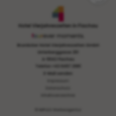
Hotel Vierjahreszeiten in Flachau
Brunäcker Hotel Vierjahreszeiten GmbH
Unterberggasse 251
A-5542 Flachau
Telefon
+43 6457 2981
E-Mail senden
Impressum
Datenschutz
Inhaltsverzeichnis
© IMPULS Werbeagentur