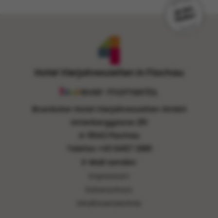
Hotel Vierjahreszeiten in Flachau
Brunäcker Hotel Vierjahreszeiten GmbH
Unterberggasse 251
A-5542 Flachau
Telefon
+43 6457 2981
E-Mail senden
Impressum
Datenschutz
Inhaltsverzeichnis