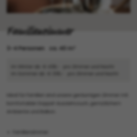
Familienzimmer
3-4
Personen
ca.
40
m²
Im Winter ab
€
438,-
pro Zimmer und Nacht
Im Sommer ab
€
336,-
pro Zimmer und Nacht
Ideal für Familien sind unsere geräumigen Zimmer mit
komfortabler Doppel-Ausziehcouch, gemütlichem
Ambiente und Balkon.
Familienzimmer