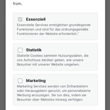
Wlan
from.
Heizung
Essenziell
Essenzielle Services ermöglichen grundlegende
Funktionen und sind für das ordnungsgemäße
Funktionieren der Website erforderlich.“
suchen & buchen
Statistik
Bitte ein Start- und Enddatum
Statistik-Cookies sammeln Nutzungsdaten, die
auswählen
uns Aufschluss darüber geben, wie unsere
Besucher mit unserer Website umgehen.
August 2026
<
>
Marketing
Marketing Services werden von Drittanbietern
MO
DI
MI
DO
FR
SA
SO
oder Herausgebern genutzt, um personalisierte
Werbung anzuzeigen. Sie tun dies, indem sie
Besucher über Websites hinweg verfolgen.
1
2
-
-