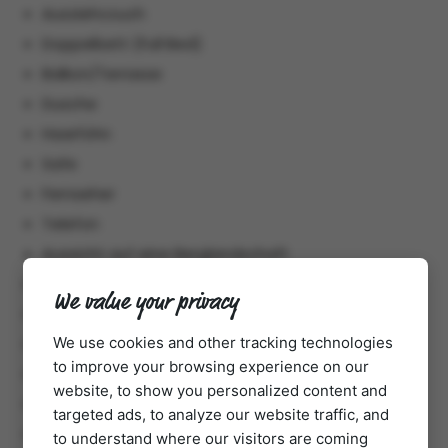
Ausziehcouch
Doppelbett (Full Bed)
Balkon/Terrasse
Dusche
Haarföhn
Safe
Fernseher
Telefon
Aussicht auf eine Berglandschaft
Bademantel
We value your privacy
AM/FM Radio
Handtücher
We use cookies and other tracking technologies
to improve your browsing experience on our
Getränkeerwerb im Haus
website, to show you personalized content and
Toilette
targeted ads, to analyze our website traffic, and
Tisch mit Lampe
to understand where our visitors are coming